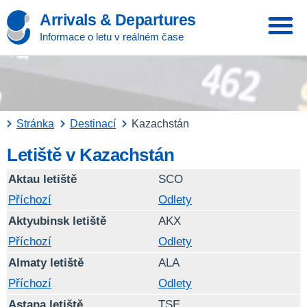
Arrivals & Departures
Informace o letu v reálném čase
Stránka
Destinací
Kazachstán
Letiště v Kazachstán
Aktau letiště
SCO
Příchozí
Odlety
Aktyubinsk letiště
AKX
Příchozí
Odlety
Almaty letiště
ALA
Příchozí
Odlety
Astana letiště
TSE