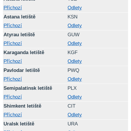
Příchozí
Odlety
Astana letiště
KSN
Příchozí
Odlety
Atyrau letiště
GUW
Příchozí
Odlety
Karaganda letiště
KGF
Příchozí
Odlety
Pavlodar letiště
PWQ
Příchozí
Odlety
Semipalatinsk letiště
PLX
Příchozí
Odlety
Shimkent letiště
CIT
Příchozí
Odlety
Uralsk letiště
URA