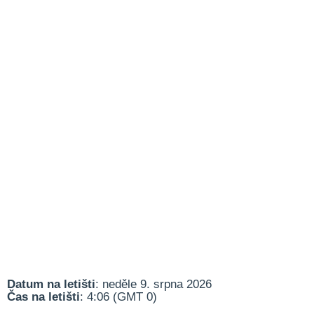
Datum na letišti
: neděle 9. srpna 2026
Čas na letišti
: 4:06 (GMT 0)