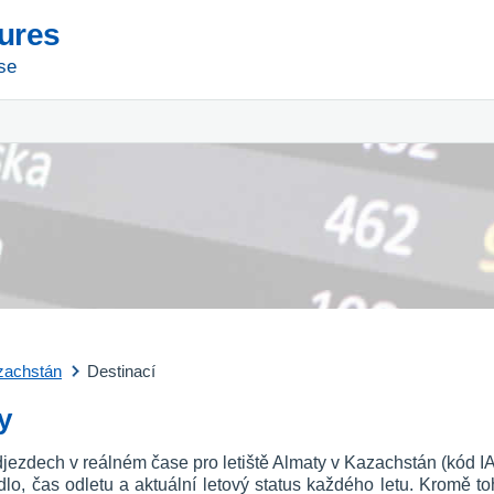
tures
se
zachstán
Destinací
y
djezdech v reálném čase pro letiště Almaty v Kazachstán (kód I
etadlo, čas odletu a aktuální letový status každého letu. Kromě to