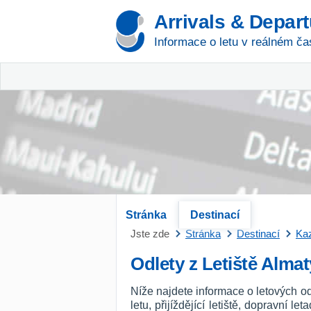
Arrivals & Depar
Informace o letu v reálném ča
Stránka
Destinací
Jste zde
Stránka
Destinací
Ka
Odlety z Letiště Almat
Níže najdete informace o letových o
letu, přijíždějící letiště, dopravní l