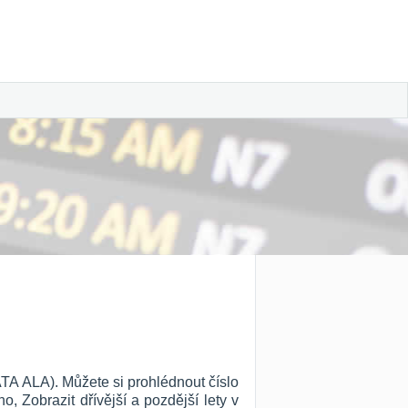
ATA ALA). Můžete si prohlédnout číslo
ho, Zobrazit dřívější a pozdější lety v