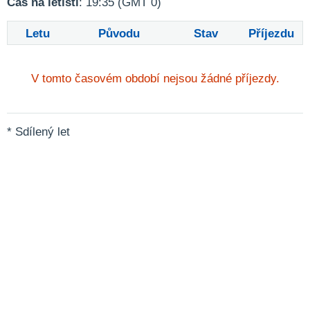
Čas na letišti
: 19:35 (GMT 0)
Letu
Původu
Stav
Příjezdu
V tomto časovém období nejsou žádné příjezdy.
* Sdílený let