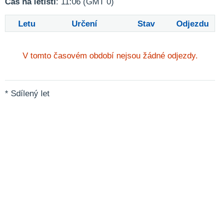
Čas na letišti
: 11:06 (GMT 0)
Letu
Určení
Stav
Odjezdu
V tomto časovém období nejsou žádné odjezdy.
* Sdílený let