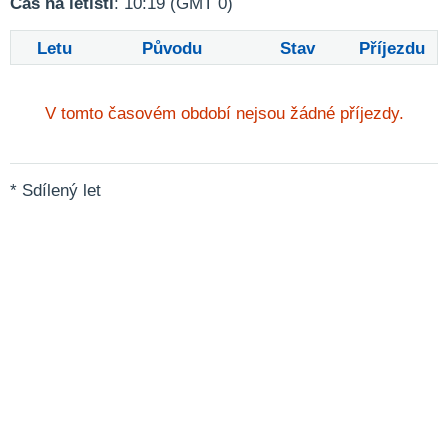
Čas na letišti
: 10:19 (GMT 0)
Letu
Původu
Stav
Příjezdu
V tomto časovém období nejsou žádné příjezdy.
* Sdílený let