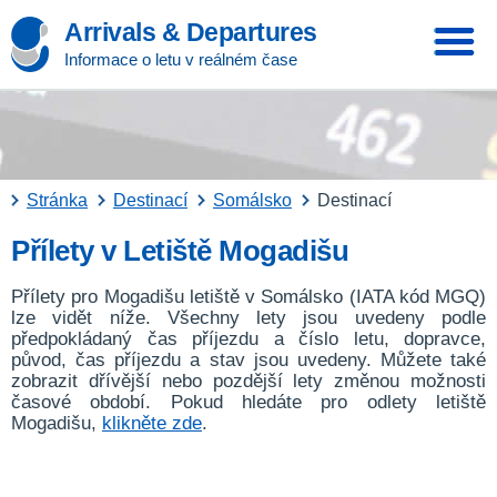
Arrivals & Departures
Informace o letu v reálném čase
Stránka
Destinací
Somálsko
Destinací
Přílety v Letiště Mogadišu
Přílety pro Mogadišu letiště v Somálsko (IATA kód MGQ)
lze vidět níže. Všechny lety jsou uvedeny podle
předpokládaný čas příjezdu a číslo letu, dopravce,
původ, čas příjezdu a stav jsou uvedeny. Můžete také
zobrazit dřívější nebo pozdější lety změnou možnosti
časové období. Pokud hledáte pro odlety letiště
Mogadišu,
klikněte zde
.