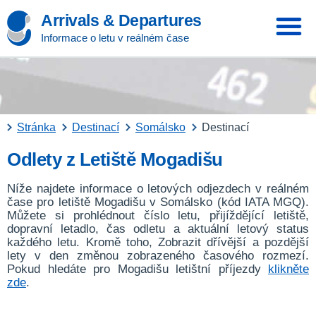
Arrivals & Departures
Informace o letu v reálném čase
Stránka
Destinací
Somálsko
Destinací
Odlety z Letiště Mogadišu
Níže najdete informace o letových odjezdech v reálném
čase pro letiště Mogadišu v Somálsko (kód IATA MGQ).
Můžete si prohlédnout číslo letu, přijíždějící letiště,
dopravní letadlo, čas odletu a aktuální letový status
každého letu. Kromě toho, Zobrazit dřívější a pozdější
lety v den změnou zobrazeného časového rozmezí.
Pokud hledáte pro Mogadišu letištní příjezdy
klikněte
zde
.