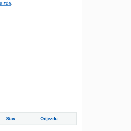
te zde
.
Stav
Odjezdu