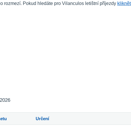
ozmezí. Pokud hledáte pro Vilanculos letištní příjezdy
klikně
 2026
Letu
Určení