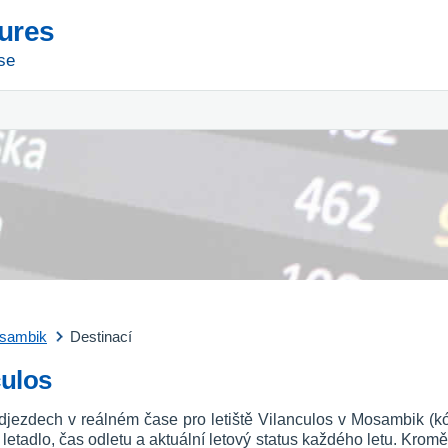
tures
se
sambik
Destinací
culos
odjezdech v reálném čase pro letiště Vilanculos v Mosambik (
vní letadlo, čas odletu a aktuální letový status každého letu. Kromě