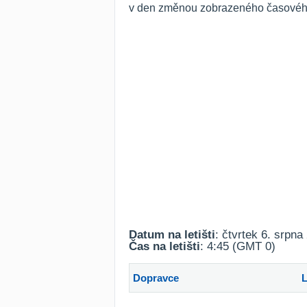
v den změnou zobrazeného časového r
Datum na letišti
: čtvrtek 6. srpna
Čas na letišti
: 4:45 (GMT 0)
Dopravce