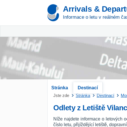
Arrivals & Depar
Informace o letu v reálném ča
Stránka
Destinací
Jste zde
Stránka
Destinací
Mo
Odlety z Letiště Vilan
Níže najdete informace o letových 
číslo letu, přijíždějící letiště, dopra