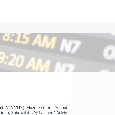
kód IATA VNX). Můžete si prohlédnout
 toho, Zobrazit dřívější a pozdější lety