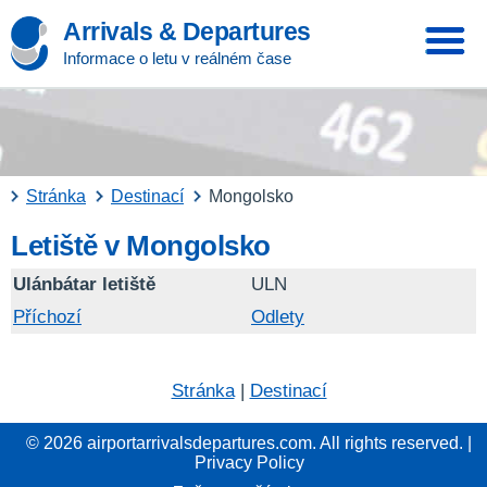
Arrivals & Departures
Informace o letu v reálném čase
Stránka
Destinací
Mongolsko
Letiště v Mongolsko
Ulánbátar letiště
ULN
Příchozí
Odlety
Stránka
|
Destinací
© 2026 airportarrivalsdepartures.com. All rights reserved. |
Privacy Policy