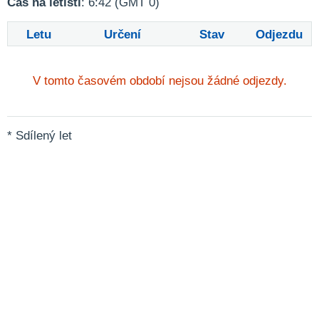
Čas na letišti
: 6:42 (GMT 0)
Letu
Určení
Stav
Odjezdu
V tomto časovém období nejsou žádné odjezdy.
* Sdílený let