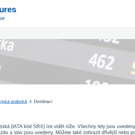
tures
se
yjská arabská
Destinací
arabská (IATA kód SRX) lze vidět níže. Všechny lety jsou uvede
íjezdu a stav jsou uvedeny. Můžete také zobrazit dřívější nebo