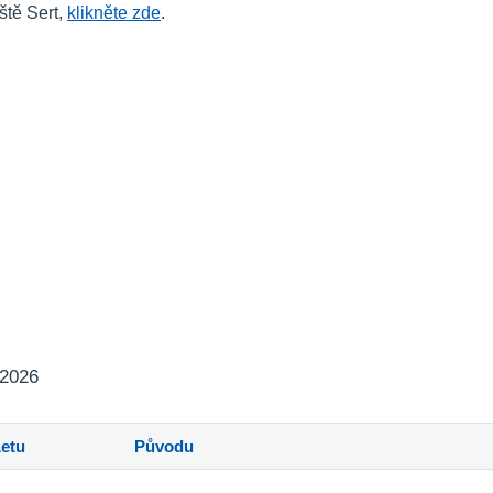
ště Sert,
klikněte zde
.
 2026
Letu
Původu