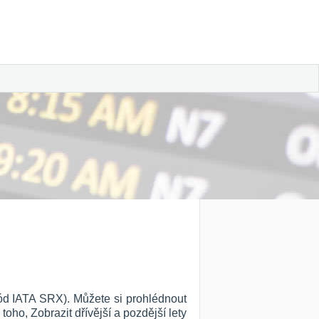
kód IATA SRX). Můžete si prohlédnout
 toho, Zobrazit dřívější a pozdější lety