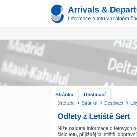
Arrivals & Depar
Informace o letu v reálném ča
Stránka
Destinací
Jste zde
Stránka
Destinací
Lib
Odlety z Letiště Sert
Níže najdete informace o letových o
číslo letu, přijíždějící letiště, dopra