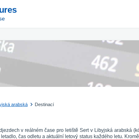
tures
se
yjská arabská
Destinací
djezdech v reálném čase pro letiště Sert v Libyjská arabská (
vní letadlo, čas odletu a aktuální letový status každého letu. Kromě