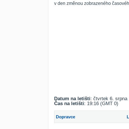
v den změnou zobrazeného časového r
Datum na letišti
: čtvrtek 6. srpna
Čas na letišti
: 19:16 (GMT 0)
Dopravce