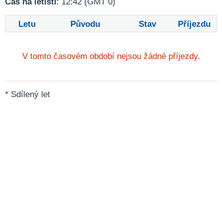
Čas na letišti
: 12:42 (GMT 0)
Letu
Původu
Stav
Příjezdu
V tomto časovém období nejsou žádné příjezdy.
* Sdílený let