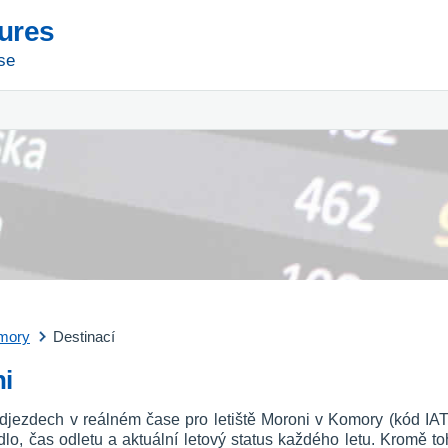
tures
se
mory
Destinací
ni
odjezdech v reálném čase pro letiště Moroni v Komory (kód IA
etadlo, čas odletu a aktuální letový status každého letu. Kromě to