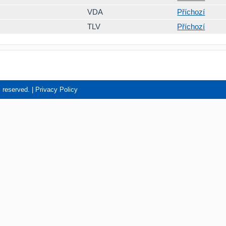
VDA
Příchozí
TLV
Příchozí
s reserved. |
Privacy Policy