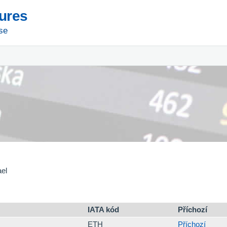
tures
se
ael
IATA kód
Příchozí
ETH
Příchozí