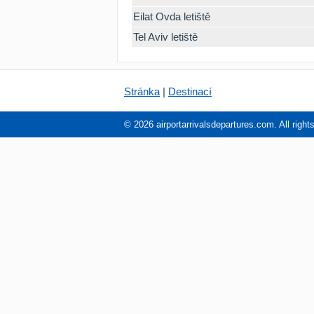
Eilat Ovda letiště
Tel Aviv letiště
Stránka
|
Destinací
© 2026 airportarrivalsdepartures.com. All right