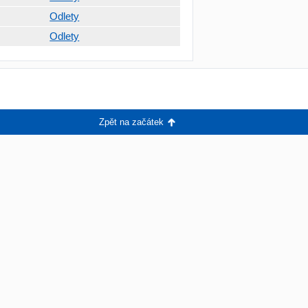
Odlety
Odlety
Zpět na začátek