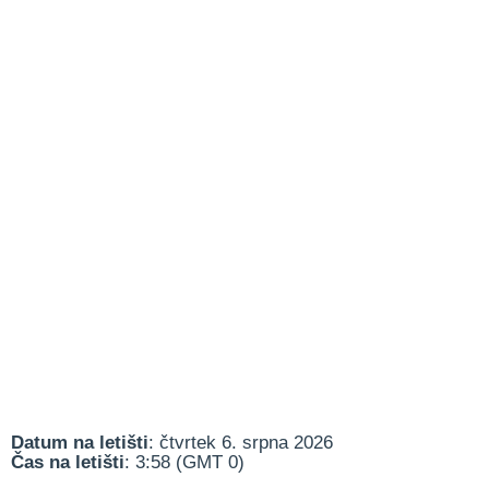
Datum na letišti
: čtvrtek 6. srpna 2026
Čas na letišti
: 3:58 (GMT 0)