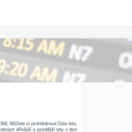
M). Můžete si prohlédnout číslo letu,
Zobrazit dřívější a pozdější lety v den