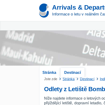
Arrivals & Depar
Informace o letu v reálném ča
Stránka
Destinací
Jste zde
Stránka
Destinací
Ind
Odlety z Letiště Bomb
Níže najdete informace o letových od
přijíždějící letiště, dopravní letadl