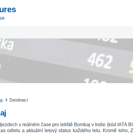
tures
se
ie
Destinací
aj
jezdech v reálném čase pro letiště Bombaj v Indie (kód IATA BO
o, čas odletu a aktuální letový status každého letu. Kromě toho, 