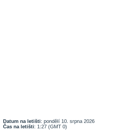
Datum na letišti
: pondělí 10. srpna 2026
Čas na letišti
: 1:27 (GMT 0)