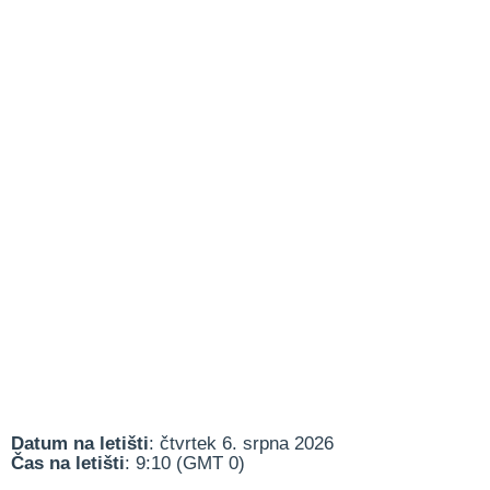
Datum na letišti
: čtvrtek 6. srpna 2026
Čas na letišti
: 9:10 (GMT 0)