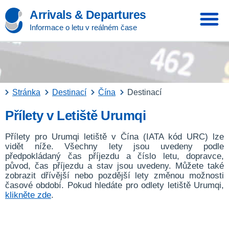
Arrivals & Departures
Informace o letu v reálném čase
Stránka
Destinací
Čína
Destinací
Přílety v Letiště Urumqi
Přílety pro Urumqi letiště v Čína (IATA kód URC) lze
vidět níže. Všechny lety jsou uvedeny podle
předpokládaný čas příjezdu a číslo letu, dopravce,
původ, čas příjezdu a stav jsou uvedeny. Můžete také
zobrazit dřívější nebo pozdější lety změnou možnosti
časové období. Pokud hledáte pro odlety letiště Urumqi,
klikněte zde
.