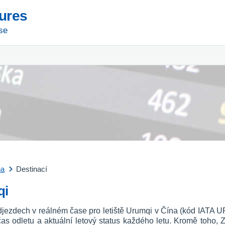
tures
se
na
Destinací
qi
djezdech v reálném čase pro letiště Urumqi v Čína (kód IATA UR
o, čas odletu a aktuální letový status každého letu. Kromě toho, 