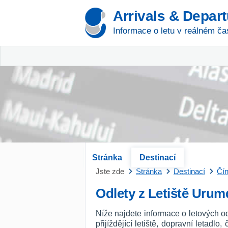
Arrivals & Depar
Informace o letu v reálném ča
Stránka
Destinací
Jste zde
Stránka
Destinací
Čí
Odlety z Letiště Urum
Níže najdete informace o letových o
přijíždějící letiště, dopravní letadl