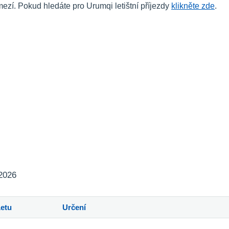
í. Pokud hledáte pro Urumqi letištní příjezdy
klikněte zde
.
 2026
Letu
Určení