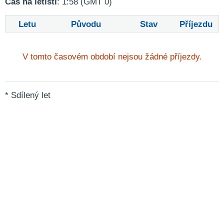
Čas na letišti
: 1:58 (GMT 0)
Letu
Původu
Stav
Příjezdu
V tomto časovém období nejsou žádné příjezdy.
* Sdílený let