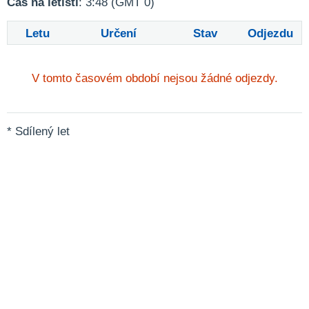
Čas na letišti
: 3:48 (GMT 0)
Letu
Určení
Stav
Odjezdu
V tomto časovém období nejsou žádné odjezdy.
* Sdílený let