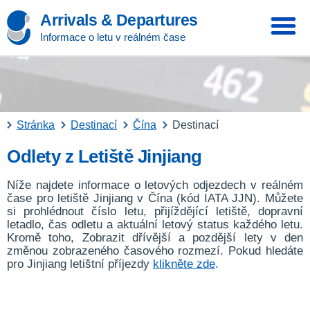
Arrivals & Departures
Informace o letu v reálném čase
Stránka
Destinací
Čína
Destinací
Odlety z Letiště Jinjiang
Níže najdete informace o letových odjezdech v reálném
čase pro letiště Jinjiang v Čína (kód IATA JJN). Můžete
si prohlédnout číslo letu, přijíždějící letiště, dopravní
letadlo, čas odletu a aktuální letový status každého letu.
Kromě toho, Zobrazit dřívější a pozdější lety v den
změnou zobrazeného časového rozmezí. Pokud hledáte
pro Jinjiang letištní příjezdy
klikněte zde
.