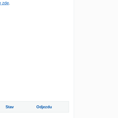
e zde
.
Stav
Odjezdu