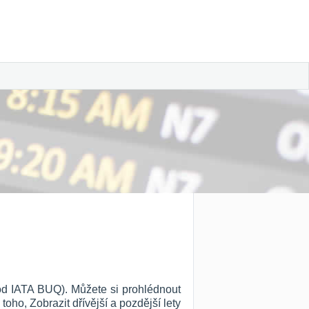
ód IATA BUQ). Můžete si prohlédnout
 toho, Zobrazit dřívější a pozdější lety