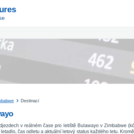
tures
se
mbabwe
Destinací
wayo
odjezdech v reálném čase pro letiště Bulawayo v Zimbabwe (k
vní letadlo, čas odletu a aktuální letový status každého letu. Kromě