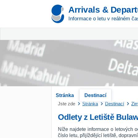
Arrivals & Depar
Informace o letu v reálném ča
Stránka
Destinací
Jste zde
Stránka
Destinací
Zi
Odlety z Letiště Bula
Níže najdete informace o letových 
číslo letu, přijíždějící letiště, dopra