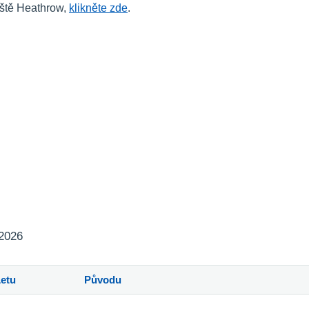
iště Heathrow,
klikněte zde
.
 2026
Letu
Původu