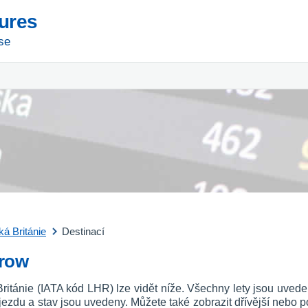
tures
se
ká Británie
Destinací
hrow
 Británie (IATA kód LHR) lze vidět níže. Všechny lety jsou uve
říjezdu a stav jsou uvedeny. Můžete také zobrazit dřívější nebo