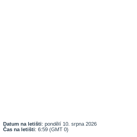
Datum na letišti
: pondělí 10. srpna 2026
Čas na letišti
: 6:59 (GMT 0)