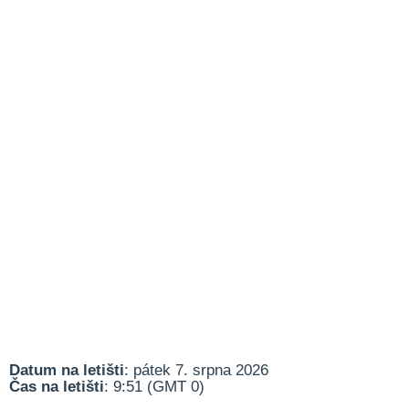
Datum na letišti
: pátek 7. srpna 2026
Čas na letišti
: 9:51 (GMT 0)