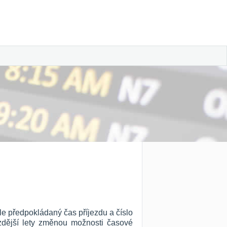
le předpokládaný čas příjezdu a číslo
ozdější lety změnou možnosti časové