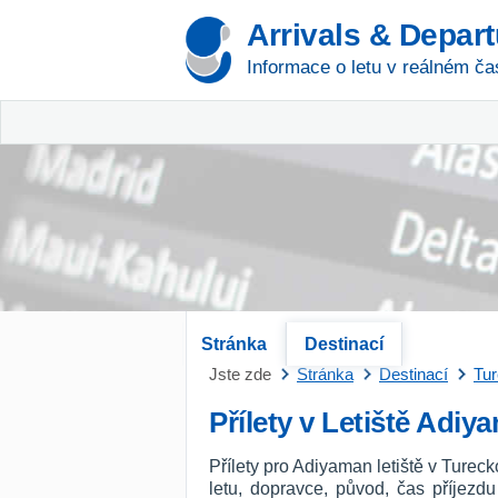
Arrivals & Depar
Informace o letu v reálném ča
Stránka
Destinací
Jste zde
Stránka
Destinací
Tu
Přílety v Letiště Adiy
Přílety pro Adiyaman letiště v Turec
letu, dopravce, původ, čas příjezd