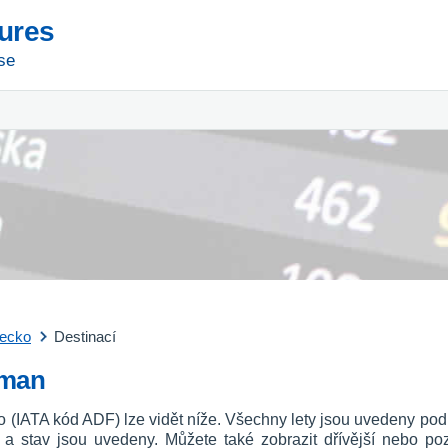
tures
se
recko
Destinací
aman
ko (IATA kód ADF) lze vidět níže. Všechny lety jsou uvedeny pod
u a stav jsou uvedeny. Můžete také zobrazit dřívější nebo p