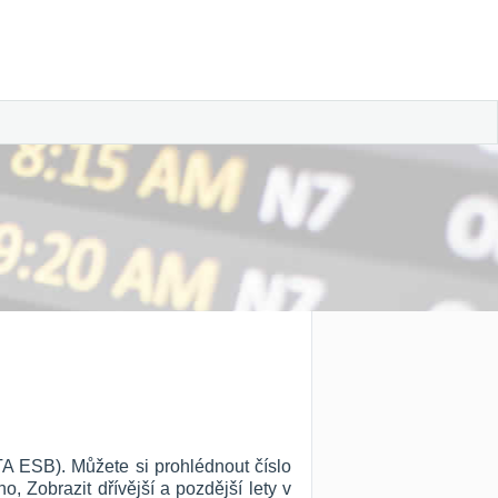
TA ESB). Můžete si prohlédnout číslo
ho, Zobrazit dřívější a pozdější lety v