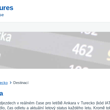
tures
se
recko
Destinací
a
djezdech v reálném čase pro letiště Ankara v Turecko (kód IA
etadlo, čas odletu a aktuální letový status každého letu. Kromě to