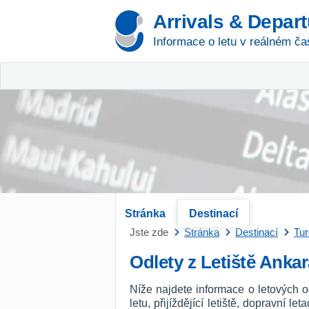
Arrivals & Depar
Informace o letu v reálném ča
Stránka
Destinací
Jste zde
Stránka
Destinací
Tu
Odlety z Letiště Ankar
Níže najdete informace o letových o
letu, přijíždějící letiště, dopravní l