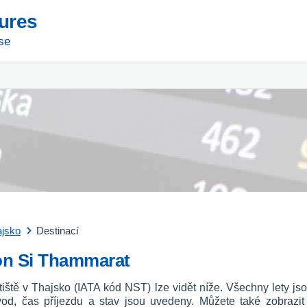
tures
se
ajsko
Destinací
hon Si Thammarat
tiště v Thajsko (IATA kód NST) lze vidět níže. Všechny lety 
ůvod, čas příjezdu a stav jsou uvedeny. Můžete také zobrazit