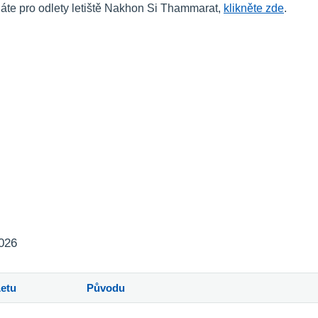
áte pro odlety letiště Nakhon Si Thammarat,
klikněte zde
.
2026
Letu
Původu