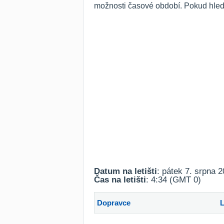
možnosti časové období. Pokud hled
Datum na letišti
: pátek 7. srpna 
Čas na letišti
: 4:34 (GMT 0)
Dopravce