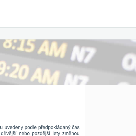
jsou uvedeny podle předpokládaný čas
 dřívější nebo pozdější lety změnou