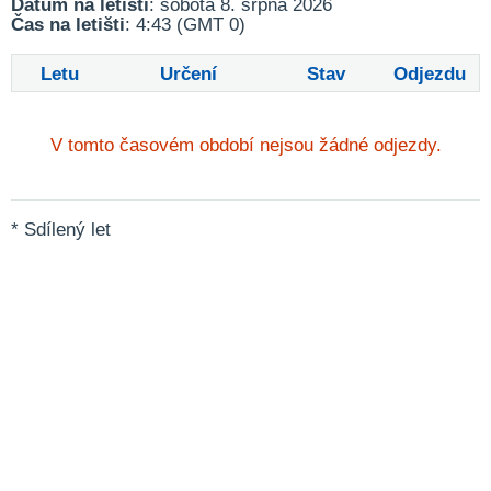
Datum na letišti
: sobota 8. srpna 2026
Čas na letišti
: 4:43 (GMT 0)
Letu
Určení
Stav
Odjezdu
V tomto časovém období nejsou žádné odjezdy.
* Sdílený let