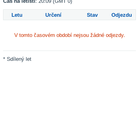
Čas na letišti
: 20:09 (GMT 0)
Letu
Určení
Stav
Odjezdu
V tomto časovém období nejsou žádné odjezdy.
* Sdílený let