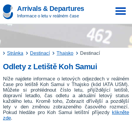
Arrivals & Departures
Informace o letu v reálném čase
Stránka
Destinací
Thajsko
Destinací
Odlety z Letiště Koh Samui
Níže najdete informace o letových odjezdech v reálném
čase pro letiště Koh Samui v Thajsko (kód IATA USM).
Můžete si prohlédnout číslo letu, přijíždějící letiště,
dopravní letadlo, čas odletu a aktuální letový status
každého letu. Kromě toho, Zobrazit dřívější a pozdější
lety v den změnou zobrazeného časového rozmezí.
Pokud hledáte pro Koh Samui letištní příjezdy
klikněte
zde
.