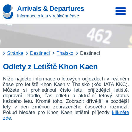
Arrivals & Departures
Informace o letu v reálném čase
Stránka
Destinací
Thajsko
Destinací
Odlety z Letiště Khon Kaen
Níže najdete informace o letových odjezdech v reálném
čase pro letiště Khon Kaen v Thajsko (kód IATA KKC).
Můžete si prohlédnout číslo letu, přijíždějící letiště,
dopravní letadlo, čas odletu a aktuální letový status
každého letu. Kromě toho, Zobrazit dřívější a pozdější
lety v den změnou zobrazeného časového rozmezí.
Pokud hledáte pro Khon Kaen letištní příjezdy
klikněte
zde
.