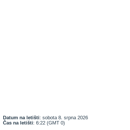
Datum na letišti
: sobota 8. srpna 2026
Čas na letišti
: 6:22 (GMT 0)