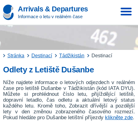
Arrivals & Departures
Informace o letu v reálném čase
Stránka
Destinací
Tádžikistán
Destinací
Odlety z Letiště Dušanbe
Níže najdete informace o letových odjezdech v reálném
čase pro letiště Dušanbe v Tádžikistán (kód IATA DYU).
Můžete si prohlédnout číslo letu, přijíždějící letiště,
dopravní letadlo, čas odletu a aktuální letový status
každého letu. Kromě toho, Zobrazit dřívější a pozdější
lety v den změnou zobrazeného časového rozmezí.
Pokud hledáte pro Dušanbe letištní příjezdy
klikněte zde
.