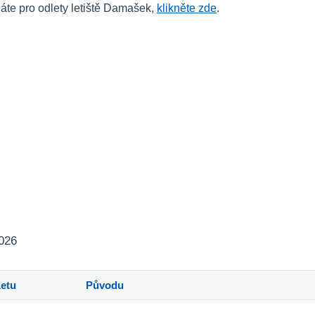
áte pro odlety letiště Damašek,
klikněte zde
.
2026
Letu
Původu