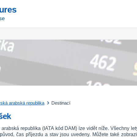
tures
se
ská arabská republika
Destinací
ašek
á arabská republika (IATA kód DAM) lze vidět níže. Všechny l
, původ, čas příjezdu a stav jsou uvedeny. Můžete také zobrazi