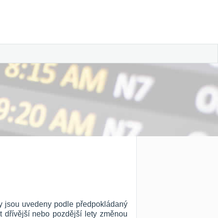
ety jsou uvedeny podle předpokládaný
t dřívější nebo pozdější lety změnou