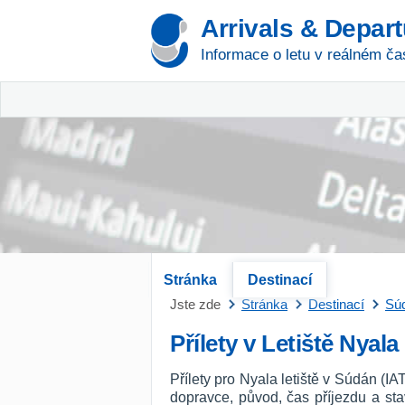
Arrivals & Depar
Informace o letu v reálném ča
Stránka
Destinací
Jste zde
Stránka
Destinací
Sú
Přílety v Letiště Nyala
Přílety pro Nyala letiště v Súdán (I
dopravce, původ, čas příjezdu a st