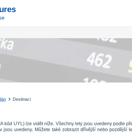
tures
se
dán
Destinací
ATA kód UYL) lze vidět níže. Všechny lety jsou uvedeny podle př
av jsou uvedeny. Můžete také zobrazit dřívější nebo pozdější