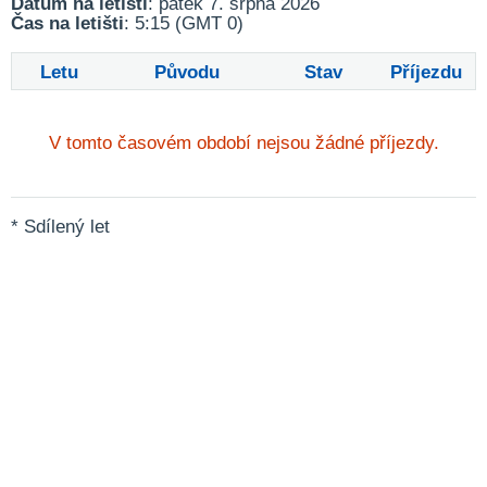
Datum na letišti
: pátek 7. srpna 2026
Čas na letišti
: 5:15 (GMT 0)
Letu
Původu
Stav
Příjezdu
V tomto časovém období nejsou žádné příjezdy.
* Sdílený let