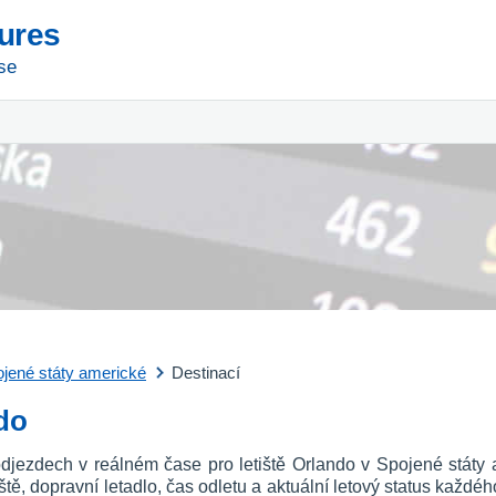
tures
se
jené státy americké
Destinací
ndo
odjezdech v reálném čase pro letiště Orlando v Spojené státy
etiště, dopravní letadlo, čas odletu a aktuální letový status každé