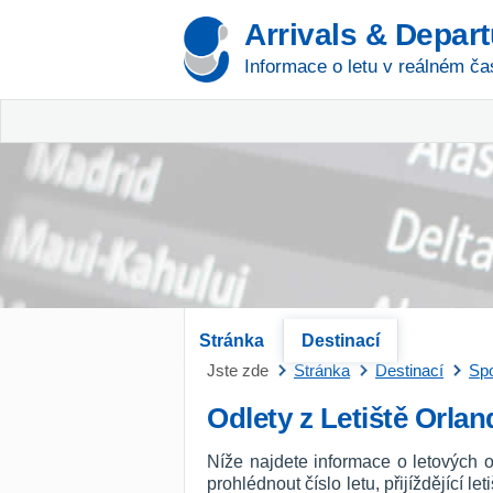
Arrivals & Depar
Informace o letu v reálném ča
Stránka
Destinací
Jste zde
Stránka
Destinací
Spo
Odlety z Letiště Orla
Níže najdete informace o letových 
prohlédnout číslo letu, přijíždějící l