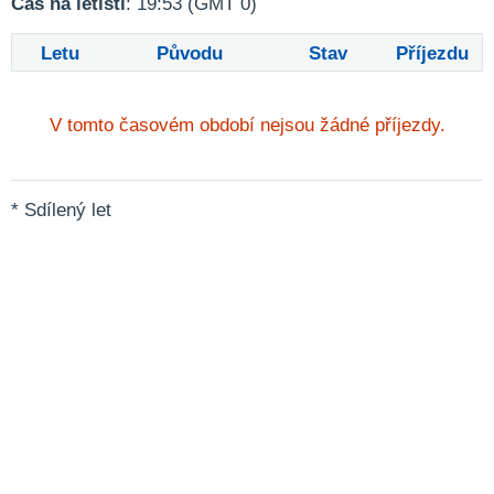
Čas na letišti
: 19:53 (GMT 0)
Letu
Původu
Stav
Příjezdu
V tomto časovém období nejsou žádné příjezdy.
* Sdílený let