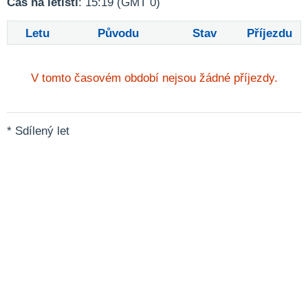
Čas na letišti
: 15:19 (GMT 0)
Letu
Původu
Stav
Příjezdu
V tomto časovém období nejsou žádné příjezdy.
* Sdílený let