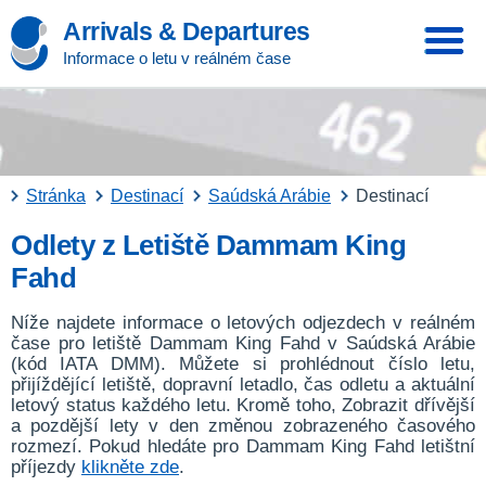
Arrivals & Departures
Informace o letu v reálném čase
Stránka
Destinací
Saúdská Arábie
Destinací
Odlety z Letiště Dammam King
Fahd
Níže najdete informace o letových odjezdech v reálném
čase pro letiště Dammam King Fahd v Saúdská Arábie
(kód IATA DMM). Můžete si prohlédnout číslo letu,
přijíždějící letiště, dopravní letadlo, čas odletu a aktuální
letový status každého letu. Kromě toho, Zobrazit dřívější
a pozdější lety v den změnou zobrazeného časového
rozmezí. Pokud hledáte pro Dammam King Fahd letištní
příjezdy
klikněte zde
.