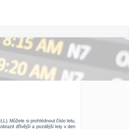
L). Můžete si prohlédnout číslo letu,
Zobrazit dřívější a pozdější lety v den