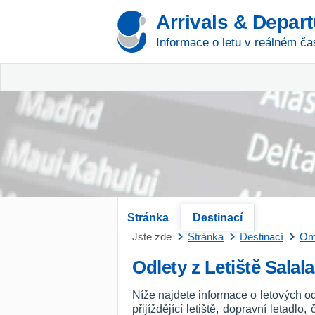
Arrivals & Depar
Informace o letu v reálném ča
Stránka
Destinací
Jste zde
Stránka
Destinací
Om
Odlety z Letiště Salal
Níže najdete informace o letových od
přijíždějící letiště, dopravní letadl