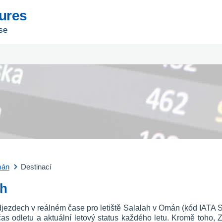
tures
se
án
Destinací
ah
jezdech v reálném čase pro letiště Salalah v Omán (kód IATA SL
o, čas odletu a aktuální letový status každého letu. Kromě toho, 