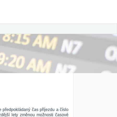
e předpokládaný čas příjezdu a číslo
ozdější lety změnou možnosti časové