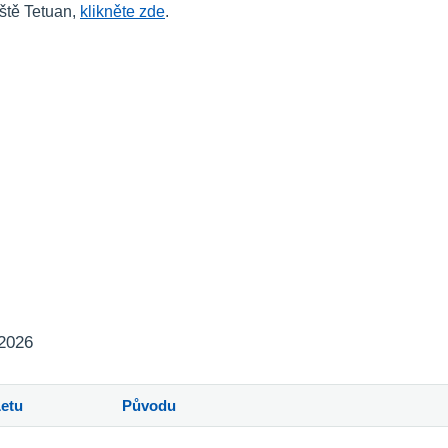
iště Tetuan,
klikněte zde
.
 2026
Letu
Původu