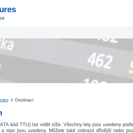
tures
se
roko
Destinací
n
 (IATA kód TTU) lze vidět níže. Všechny lety jsou uvedeny podl
u a stav jsou uvedeny. Můžete také zobrazit dřívější nebo p