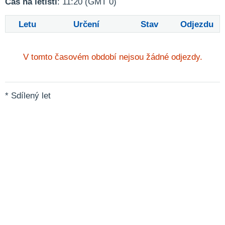
Čas na letišti
: 11:20 (GMT 0)
Letu
Určení
Stav
Odjezdu
V tomto časovém období nejsou žádné odjezdy.
* Sdílený let