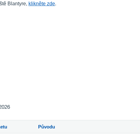
ště Blantyre,
klikněte zde
.
 2026
Letu
Původu