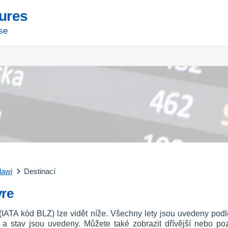
tures
se
lawi
Destinací
yre
i (IATA kód BLZ) lze vidět níže. Všechny lety jsou uvedeny pod
u a stav jsou uvedeny. Můžete také zobrazit dřívější nebo p