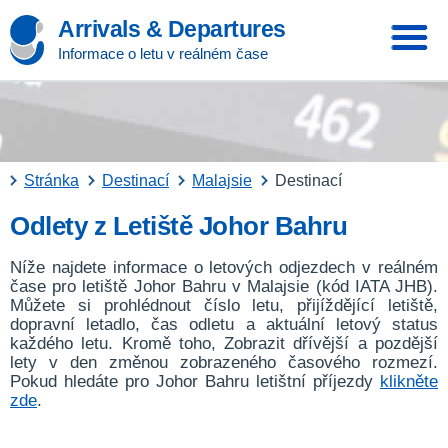
Arrivals & Departures
Informace o letu v reálném čase
Stránka
Destinací
Malajsie
Destinací
Odlety z Letiště Johor Bahru
Níže najdete informace o letových odjezdech v reálném
čase pro letiště Johor Bahru v Malajsie (kód IATA JHB).
Můžete si prohlédnout číslo letu, přijíždějící letiště,
dopravní letadlo, čas odletu a aktuální letový status
každého letu. Kromě toho, Zobrazit dřívější a pozdější
lety v den změnou zobrazeného časového rozmezí.
Pokud hledáte pro Johor Bahru letištní příjezdy
klikněte
zde
.