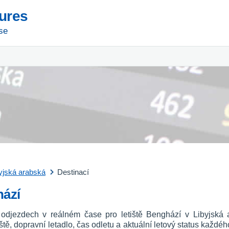
tures
se
yjská arabská
Destinací
hází
 odjezdech v reálném čase pro letiště Benghází v Libyjská
etiště, dopravní letadlo, čas odletu a aktuální letový status každé