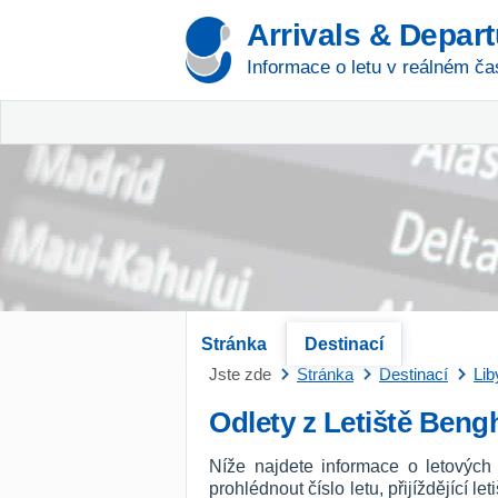
Arrivals & Depar
Informace o letu v reálném ča
Stránka
Destinací
Jste zde
Stránka
Destinací
Lib
Odlety z Letiště Beng
Níže najdete informace o letových
prohlédnout číslo letu, přijíždějící l