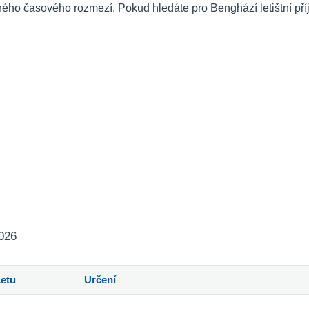
ého časového rozmezí. Pokud hledáte pro Benghází letištní př
2026
Letu
Určení