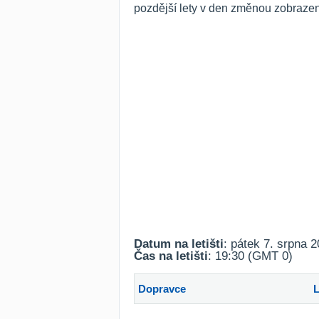
pozdější lety v den změnou zobrazen
Datum na letišti
: pátek 7. srpna 
Čas na letišti
: 19:30 (GMT 0)
Dopravce