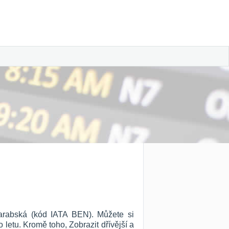
 arabská (kód IATA BEN). Můžete si
ho letu. Kromě toho, Zobrazit dřívější a