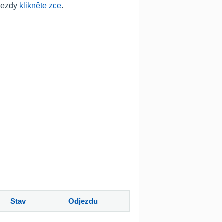
íjezdy
klikněte zde
.
Stav
Odjezdu