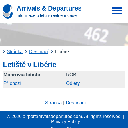
Arrivals & Departures
Informace o letu v reálném čase
Stránka
Destinací
Libérie
Letiště v Libérie
Monrovia letiště
ROB
Příchozí
Odlety
Stránka
|
Destinací
© 2026 airportarrivalsdepartures.com. All rights reserved. |
Privacy Policy