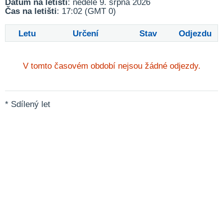
Datum na letišti
: neděle 9. srpna 2026
Čas na letišti
: 17:02 (GMT 0)
Letu
Určení
Stav
Odjezdu
V tomto časovém období nejsou žádné odjezdy.
* Sdílený let