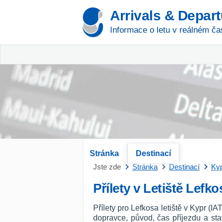
Arrivals & Depar
Informace o letu v reálném ča
Stránka
Destinací
Jste zde
Stránka
Destinací
Ky
Přílety v Letiště Lefko
Přílety pro Lefkosa letiště v Kypr (
dopravce, původ, čas příjezdu a st