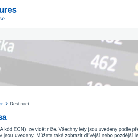
tures
se
pr
Destinací
sa
IATA kód ECN) lze vidět níže. Všechny lety jsou uvedeny podle př
av jsou uvedeny. Můžete také zobrazit dřívější nebo pozdější